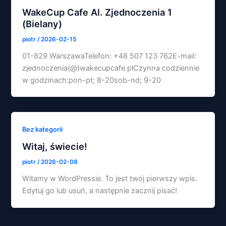
WakeCup Cafe Al. Zjednoczenia 1
(Bielany)
piotr
/
2026-02-15
01-829 WarszawaTelefon: +48 507 123 762E-mail:
zjednoczenia(@)wakecupcafe.plCzynna codziennie
w godzinach:pon-pt; 8-20sob-nd; 9-20
Bez kategorii
Witaj, świecie!
piotr
/
2026-02-08
Witamy w WordPressie. To jest twój pierwszy wpis.
Edytuj go lub usuń, a następnie zacznij pisać!